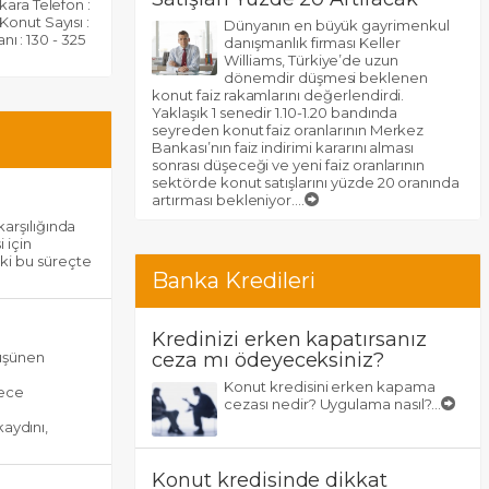
kara Telefon :
Konut Sayısı :
Dünyanın en büyük gayrimenkul
nı : 130 - 325
danışmanlık firması Keller
Williams, Türkiye’de uzun
dönemdir düşmesi beklenen
konut faiz rakamlarını değerlendirdi.
Yaklaşık 1 senedir 1.10-1.20 bandında
seyreden konut faiz oranlarının Merkez
Bankası’nın faiz indirimi kararını alması
sonrası düşeceği ve yeni faiz oranlarının
sektörde konut satışlarını yüzde 20 oranında
artırması bekleniyor....
karşılığında
 için
ki bu süreçte
Banka Kredileri
Kredinizi erken kapatırsanız
düşünen
ceza mı ödeyeceksiniz?
Konut kredisini erken kapama
rece
cezası nedir? Uygulama nasıl?...
aydını,
Konut kredisinde dikkat