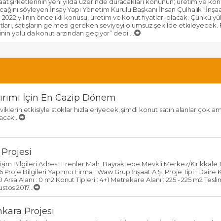
aat şirketlerinin yeni yılda üzerinde duracakları konunun; üretim ve konut
cağını söyleyen İnsay Yapı Yönetim Kurulu Başkanı İhsan Çulhalık “İnşaat
n 2022 yılının öncelikli konusu, üretim ve konut fiyatları olacak. Çünkü 
atları, satışların gelmesi gereken seviyeyi olumsuz şekilde etkileyecek. F
nin yolu da konut arzından geçiyor” dedi....
ırımı İçin En Cazip Dönem
viklerin etkisiyle stoklar hızla eriyecek, şimdi konut satın alanlar çok a
acak...
Projesi
tişim Bilgileri Adres : Erenler Mah. Bayraktepe Mevkii Merkez/Kırıkkale 
6 Proje Bilgileri Yapımcı Firma : Waw Grup İnşaat A.Ş. Proje Tipi : Daire K
 Arsa Alanı : 0 m2 Konut Tipleri : 4+1 Metrekare Alanı : 225 - 225 m2 Teslim
stos 2017...
nkara Projesi