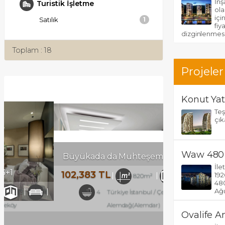
İnş
Turistik İşletme
ola
içi
Satılık
1
fiy
dizginlenmesi
Toplam : 18
Projeler
Konut Yat
Teş
çık
Waw 480 
Büyükada da Muhteşem Manzaralı
İle
102,383 TL
192
820m²
5
3
480
Ağu
4
Türkiye İstanbul / Çekmeköy
/
Alemdağ(Alemdar)
Ovalife A