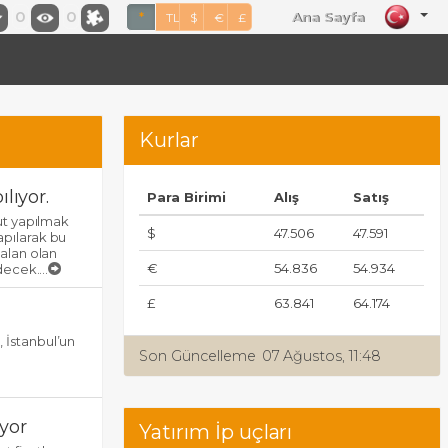
0
0
Ana Sayfa
*
TL
$
€
£
Kurlar
lıyor.
Para Birimi
Alış
Satış
nut yapılmak
$
47.506
47.591
apılarak bu
 alan olan
€
54.836
54.934
decek....
£
63.841
64.174
, İstanbul’un
Son Güncelleme
07 Ağustos, 11:48
yor
Yatırım İp uçları