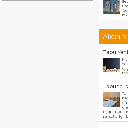
İle
055
156
m2 
Alıcının
Tapu Yeni
Mül
yen
uyg
tap
Tapuda İsk
Tap
her
düş
öne
uygunluğunun 
ruhsatla ilgili