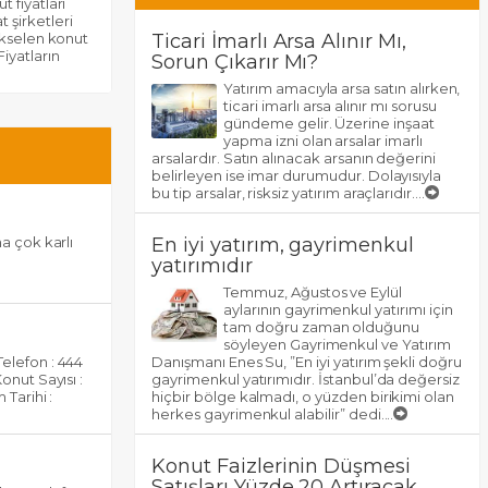
 fiyatları
 şirketleri
yükselen konut
Ticari İmarlı Arsa Alınır Mı,
iyatların
Sorun Çıkarır Mı?
Yatırım amacıyla arsa satın alırken,
ticari imarlı arsa alınır mı sorusu
gündeme gelir. Üzerine inşaat
yapma izni olan arsalar imarlı
arsalardır. Satın alınacak arsanın değerini
belirleyen ise imar durumudur. Dolayısıyla
bu tip arsalar, risksiz yatırım araçlarıdır....
ma çok karlı
En iyi yatırım, gayrimenkul
yatırımıdır
Temmuz, Ağustos ve Eylül
aylarının gayrimenkul yatırımı için
tam doğru zaman olduğunu
söyleyen Gayrimenkul ve Yatırım
Telefon : 444
Danışmanı Enes Su, ”En iyi yatırım şekli doğru
onut Sayısı :
gayrimenkul yatırımıdır. İstanbul’da değersiz
 Tarihi :
hiçbir bölge kalmadı, o yüzden birikimi olan
herkes gayrimenkul alabilir” dedi....
Konut Faizlerinin Düşmesi
Satışları Yüzde 20 Artıracak