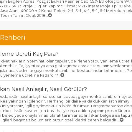
tişim Bilgileri Adres : Yozgat Bulvarı Pasinler Cad. 59/A Etlik-Keçiören/An
3 682 54 33 Proje Bilgileri Yapımcı Firma : MZB İnşaat Proje Tipi : Daire 
 Arsa Alanı : 40000 m2 Konut Tipleri : 2+1 , 3+1 , 4+1 , 5+1 , 6+1 Metrekare Ala
Teslim Tarihi : Ocak 2018...
 Rehberi
leme Ücreti Kaç Para?
kiyet haklarının teminatı olan tapular, belirlenen tapu yenileme ücreti 
ilenebilir. Ev, iş yeri veya arsa gibi taşınmazlara ait tapuların yenilenmesi
ulanacak adımlar gayrimenkul sahibi herkes tarafından bilinmelidir. Pe
u yenileme ücreti ne kadardır?...
an Nasıl Anlaşılır, Nasıl Görülür?
uda iskân nasıl anlaşılır sorusunun cevabı, gayrimenkul sahibi olmayı 
kesi yakından ilgilendirir. Herhangi bir daire ya da dükkan satın almayı
ünüyorsanız, ilgili gayrimenkulün iskân durumunu araştırmanız son de
mlidir. İskân kavramı, en basit haliyle inşa edilen yapının prosedürlere
belediyece onaylanması olarak tanımlanabilir. İskân belgesi ise tapu k
 bilgileri, bağımsız bölümlerin bütün özelliklerini içeren belgedir....