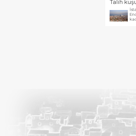
Talih kuş
İst
End
kad