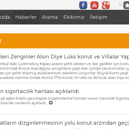
0
ızda
Haberler
Arama
Ekibimiz
İletişim
r
ileri Zenginler Alsın Diye Lüks konut ve Villalar Yapı
anbul’daki Çekmeköy Kışlası arazisi şehit aileleri ve dar gelililer için ko
ine Emlak Konut Aracılığıyla zenginlere yeşil alan içinde lüks konutlar y
an için şehit düşmüş evlatlarımızın ailelerini üzüyorlar. Büyük kısmı yeşil
la arazisi üzerine Emlak Konut 1774 konut, 141 villa ve 56 ticari alan inşa e
n sigortacılık haritası açıklandı.
 yılı aşkın köklü geçmişiyle müşterilerine hizmet veren Generali Sigorta
rtacılık verilerini açıkladı....
iyatların dizginlenmesinin yolu konut arzından geçi