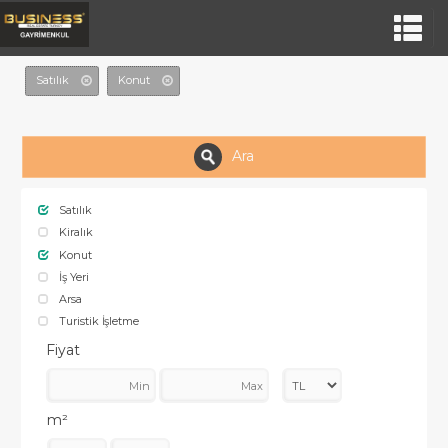
Satılık
Konut
Ara
Satılık
Kiralık
Konut
İş Yeri
Arsa
Turistik İşletme
Fiyat
m²