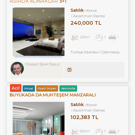
ASIRLIK KONAKLAR
3+1
Satılık
Konut
Apartman Dairesi
240,000 TL
200m²
3
1
Türkiye İstanbul / Çekmeköy
Hüseyin Şevki Topuz
Acil
Fırsat
Fiyatı Düşen
Yatırımlık
BÜYÜKADA DA MUHTEŞEM MANZARALI
Satılık
Konut
Apartman Dairesi
102,383 TL
820m²
5
3