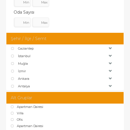
Oda Sayısı
Şehir / İlçe / Semt
Gaziantep
İstanbul
Muğla
İzmir
Ankara
Antalya
Alt Gruplar
Apartman Dairesi
Villa
Ofis
Apartman Dairesi