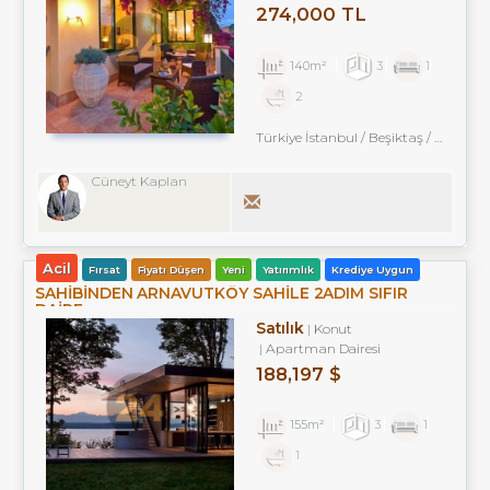
274,000 TL
140m²
3
1
2
Türkiye İstanbul / Beşiktaş
/ Akatlar
Cüneyt Kaplan
Acil
Fırsat
Fiyatı Düşen
Yeni
Yatırımlık
Krediye Uygun
SAHİBİNDEN ARNAVUTKÖY SAHİLE 2ADIM SIFIR
DAİRE..
Satılık
Konut
Apartman Dairesi
188,197 $
155m²
3
1
1