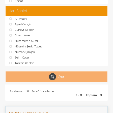
Konut
İlan Sahibi
Ali Metin
Aysel Cengiz
Cüneyt Kaplan
Gizem Arsen
Hüsamettin Sürel
Hüseyin Şevki Topuz
Nurcan Şimşek
Selin Coşar
Tarkan Kaplan
Ara
Sıralama:
Son Güncelleme
1 - 8
Toplam:
8