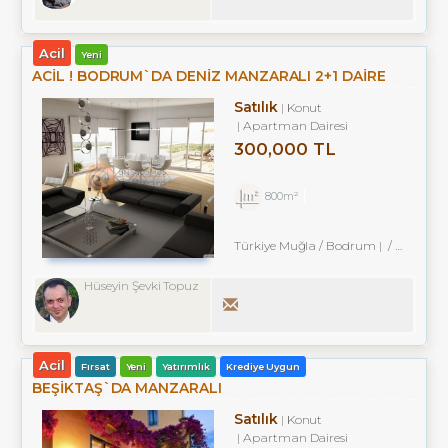
Acil
Yeni
ACİL ! BODRUM`DA DENİZ MANZARALI 2+1 DAİRE
Satılık
Konut
Apartman Dairesi
300,000 TL
800m²
Türkiye Muğla / Bodrum
/ Yokuşbaşı Mah.
Hüseyin Şevki Topuz
Acil
Fırsat
Yeni
Yatırımlık
Krediye Uygun
BEŞIKTAŞ`DA MANZARALI
Satılık
Konut
Apartman Dairesi