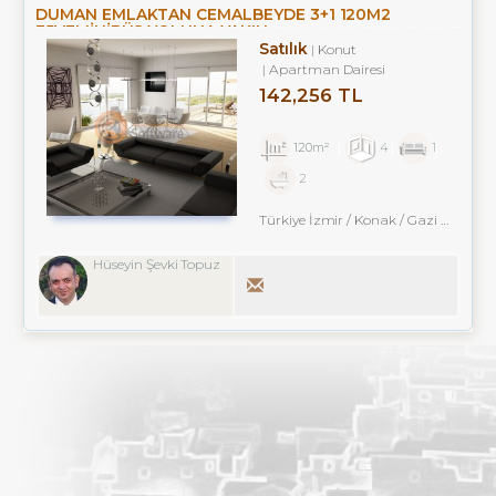
DUMAN EMLAKTAN CEMALBEYDE 3+1 120M2
E5VEMINIBÜS YOLUNA YAKIN
Satılık
Konut
Apartman Dairesi
142,256 TL
120m²
4
1
2
Türkiye İzmir / Konak
/ Gazi Bulvarı
Hüseyin Şevki Topuz