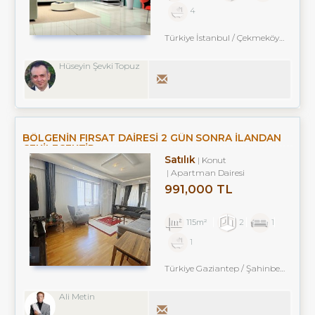
4
Türkiye İstanbul / Çekmeköy
/ Alemd
Hüseyin Şevki Topuz
BÖLGENIN FIRSAT DAIRESI 2 GÜN SONRA İLANDAN
ÇEKILECEKTIR.
Satılık
Konut
Apartman Dairesi
991,000 TL
115m²
2
1
1
Türkiye Gaziantep / Şahinbey
/ Bağla
Ali Metin