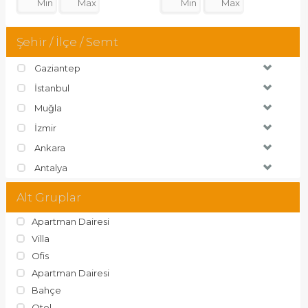
Şehir / İlçe / Semt
Gaziantep
İstanbul
Muğla
İzmir
Ankara
Antalya
Alt Gruplar
Apartman Dairesi
Villa
Ofis
Apartman Dairesi
Bahçe
Otel