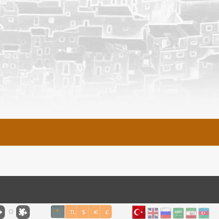
0
*
TL
$
€
£