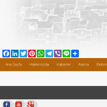
Facebook
LinkedIn
Twitter
Pinterest
WhatsApp
Telegram
Viber
Line
Share
Ana Sayfa
Hakkımızda
Haberler
Arama
Ekibim
BUSİNESS GAYRİMENKUL