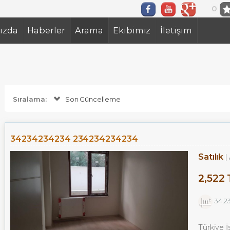
0
ızda
Haberler
Arama
Ekibimiz
İletişim
Sıralama:
Son Güncelleme
34234234234 234234234234
Satılık
2,522 
34,2
Türkiye 