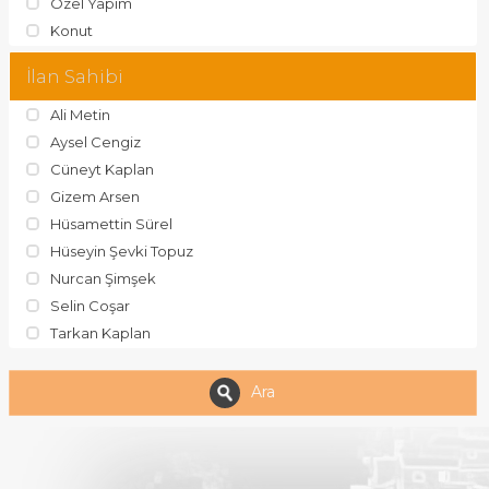
Özel Yapım
Konut
İlan Sahibi
Ali Metin
Aysel Cengiz
Cüneyt Kaplan
Gizem Arsen
Hüsamettin Sürel
Hüseyin Şevki Topuz
Nurcan Şimşek
Selin Coşar
Tarkan Kaplan
Ara