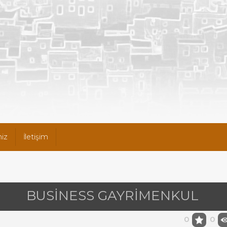
iz
İletişim
BUSİNESS GAYRİMENKUL
0
0