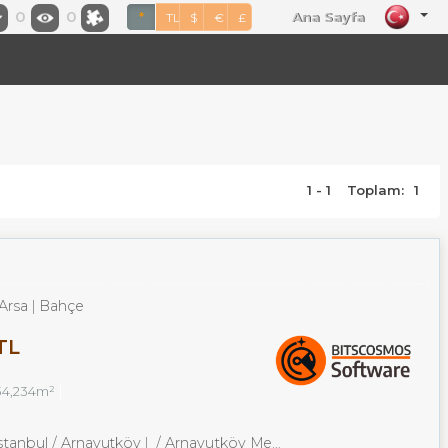
0
0
Ana Sayfa
*
TL
$
€
£
1 - 1
Toplam:
1
Arsa
Bahçe
TL
34,234m²
İstanbul / Arnavutköy
/ Arnavutköy Merkez Mah.