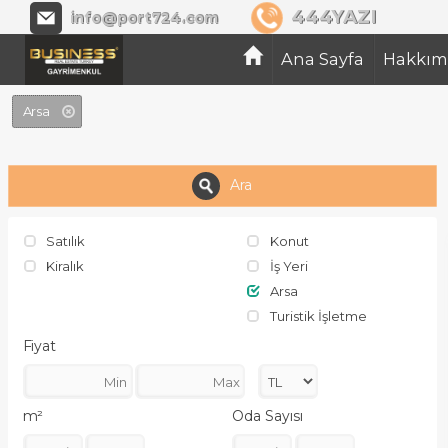
BUSİNESS GAYRİMENKUL
444YAZI
info@port724.com
Ana Sayfa
Hakkım
Arsa
Ara
Satılık
Konut
Kiralık
İş Yeri
Arsa
Turistik İşletme
Fiyat
m²
Oda Sayısı