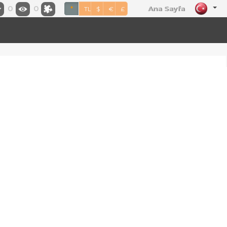
0
0
Ana Sayfa
*
TL
$
€
£