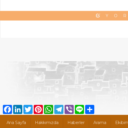
YO
Facebook
LinkedIn
Twitter
Pinterest
WhatsApp
Telegram
Viber
Line
Share
Ana Sayfa
Hakkımızda
Haberler
Arama
Ekibim